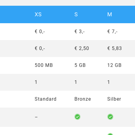
XS
S
M
€ 0,-
€ 3,-
€ 7,-
€ 0,-
€ 2,50
€ 5,83
500 MB
5 GB
12 GB
1
1
1
Standard
Bronze
Silber
–