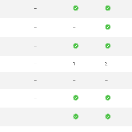
–
–
–
–
–
1
2
–
–
–
–
–