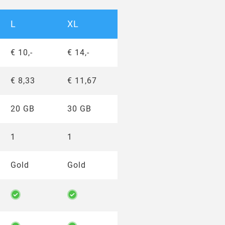
L
XL
€ 10,-
€ 14,-
€ 8,33
€ 11,67
20 GB
30 GB
1
1
Gold
Gold