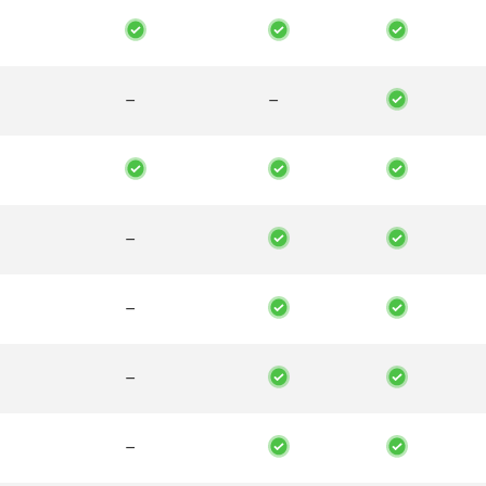
–
–
–
–
–
–