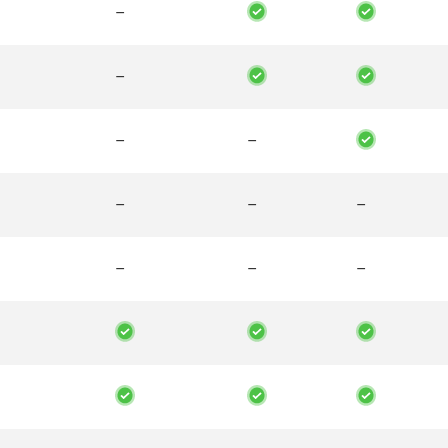
–
–
–
–
–
–
–
–
–
–