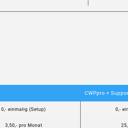
CWPpro + Suppor
0,- einmalig (Setup)
0,- e
3,50,- pro Monat
25