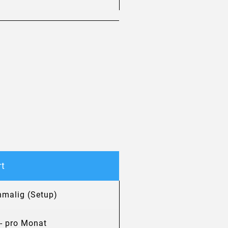
t
inmalig (Setup)
,- pro Monat