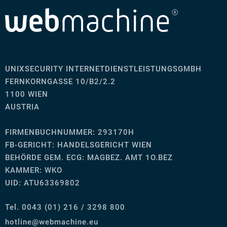
UNIXSECURITY INTERNETDIENSTLEISTUNGSGMBH
FERNKORNGASSE 10/B2/2.2
1100 WIEN
AUSTRIA
FIRMENBUCHNUMMER: 293170H
FB-GERICHT:
HANDELSGERICHT WIEN
BEHÖRDE GEM. ECG: MAGBEZ. AMT 1O.BEZ
KAMMER: WKO
UID: ATU63369802
Tel. 0043 (01) 216 / 3298 800
ue.enihcambew@eniltoh