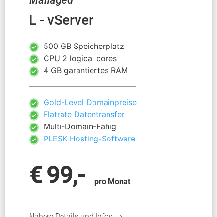
Managed
L - vServer
500 GB Speicherplatz
CPU 2 logical cores
4 GB garantiertes RAM
Gold-Level Domainpreise
Flatrate Datentransfer
Multi-Domain-Fähig
PLESK Hosting-Software
€ 99,-
pro Monat
Nähere Details und Infos