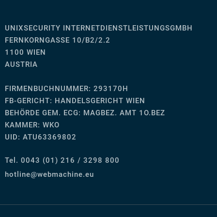
UNIXSECURITY INTERNETDIENSTLEISTUNGSGMBH
FERNKORNGASSE 10/B2/2.2
1100 WIEN
AUSTRIA
FIRMENBUCHNUMMER: 293170H
FB-GERICHT:
HANDELSGERICHT WIEN
BEHÖRDE GEM. ECG: MAGBEZ. AMT 1O.BEZ
KAMMER: WKO
UID: ATU63369802
Tel. 0043 (01) 216 / 3298 800
ue.enihcambew@eniltoh