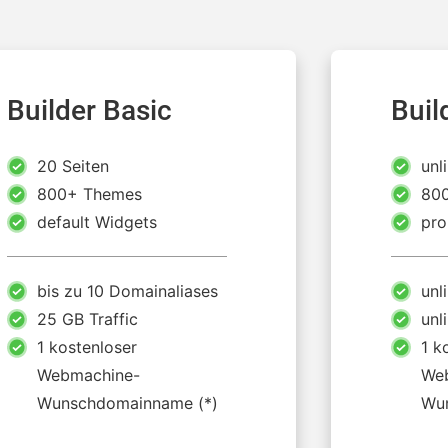
Builder Basic
Buil
20 Seiten
unl
800+ Themes
80
default Widgets
pro
bis zu 10 Domainaliases
unl
25 GB Traffic
unl
1 kostenloser
1 k
Webmachine-
We
Wunschdomainname (*)
Wu