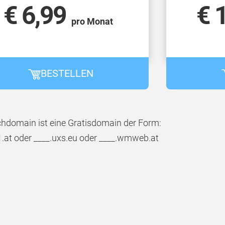
€ 6,99
€ 
pro Monat
BESTELLEN
hdomain ist eine Gratisdomain der Form:
1.at oder ____.uxs.eu oder ____.wmweb.at