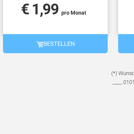
€ 1,99
pro Monat
BESTELLEN
(*) Wunsc
____.010