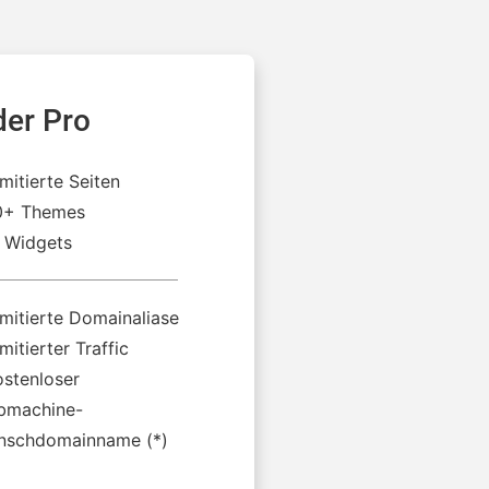
der Pro
imitierte Seiten
0+ Themes
 Widgets
imitierte Domainaliase
imitierter Traffic
ostenloser
bmachine-
nschdomainname (*)